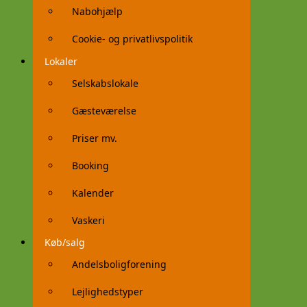
Nabohjælp
Cookie- og privatlivspolitik
Lokaler
Selskabslokale
Gæsteværelse
Priser mv.
Booking
Kalender
Vaskeri
Køb/salg
Andelsboligforening
Lejlighedstyper