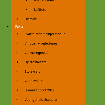
Nærområdet
Luftfoto
Historie
Fakta
Svartelefon brugermanual
Vinduer – vejledning
Varmeregnskab
Hjertestartere
Storskrald
Vandkvalitet
Brandrapport 2022
Vedligeholdelsesplan