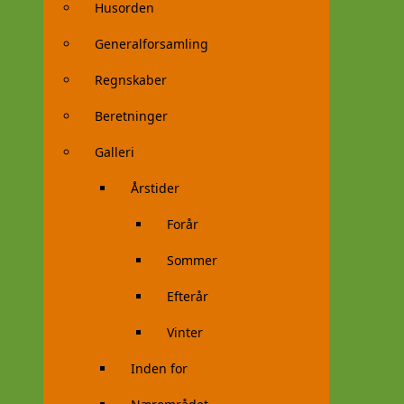
Husorden
Generalforsamling
Regnskaber
Beretninger
Galleri
Årstider
Forår
Sommer
Efterår
Vinter
Inden for