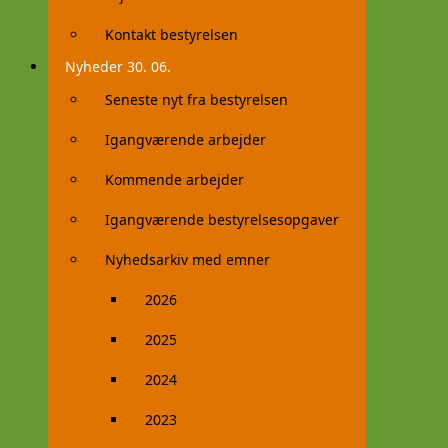
Kontakt bestyrelsen
Nyheder 30. 06.
Seneste nyt fra bestyrelsen
Igangværende arbejder
Kommende arbejder
Igangværende bestyrelsesopgaver
Nyhedsarkiv med emner
2026
2025
2024
2023