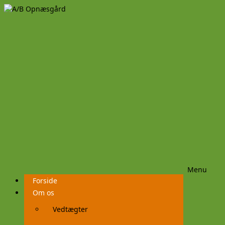
Menu
Videre
Forside
til
indhold
Om os
Vedtægter