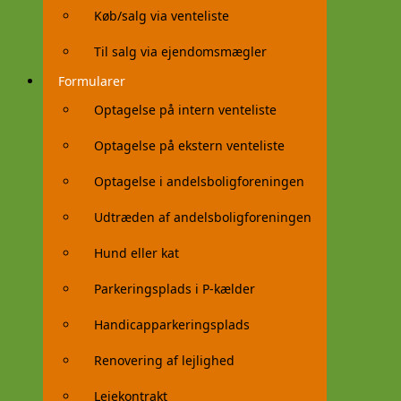
Køb/salg via venteliste
Til salg via ejendomsmægler
Formularer
Optagelse på intern venteliste
Optagelse på ekstern venteliste
Optagelse i andelsboligforeningen
Udtræden af andelsboligforeningen
Hund eller kat
Parkeringsplads i P-kælder
Handicapparkeringsplads
Renovering af lejlighed
Lejekontrakt