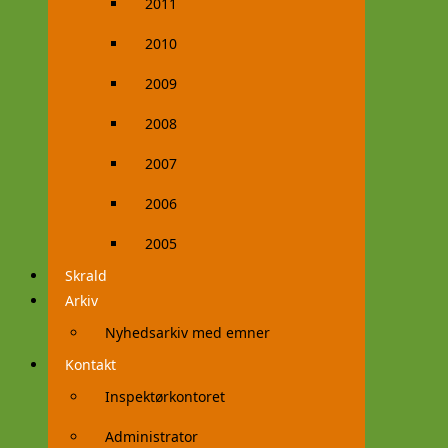
2011
2010
2009
2008
2007
2006
2005
Skrald
Arkiv
Nyhedsarkiv med emner
Kontakt
Inspektørkontoret
Administrator