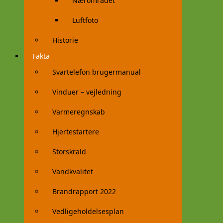
Nærområdet
Luftfoto
Historie
Fakta
Svartelefon brugermanual
Vinduer – vejledning
Varmeregnskab
Hjertestartere
Storskrald
Vandkvalitet
Brandrapport 2022
Vedligeholdelsesplan