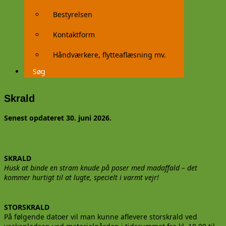
Bestyrelsen
Kontaktform
Håndværkere, flytteaflæsning mv.
Søg
Skrald
Senest opdateret 30. juni 2026.
SKRALD
Husk at binde en stram knude på poser med madaffald – det
kommer hurtigt til at lugte, specielt i varmt vejr!
STORSKRALD
På følgende datoer vil man kunne aflevere storskrald ved