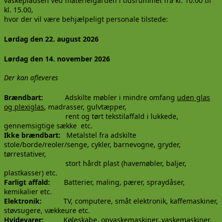
vaskepladsen ved materielgården i tidsrummet fra kl. 10.00 til
kl. 15.00,
hvor der vil være behjælpeligt personale tilstede:
Lørdag den 22. august 2026
Lørdag den 14. november 2026
Der kan afleveres
Brændbart:
Adskilte møbler i mindre omfang
uden glas
og plexiglas
, madrasser, gulvtæpper,
rent og tørt tekstilaffald i lukkede,
gennemsigtige sække etc.
Ikke brændbart:
Metalstel fra adskilte
stole/borde/reoler/senge, cykler, barnevogne, gryder,
tørrestativer,
stort hårdt plast (havemøbler, baljer,
plastkasser) etc.
Farligt affald:
Batterier, maling, pærer, spraydåser,
kemikalier etc.
Elektronik:
TV, computere, småt elektronik, kaffemaskiner,
støvsugere, vækkeure etc.
Hvidevarer:
Køleskabe, opvaskemaskiner, vaskemaskiner,