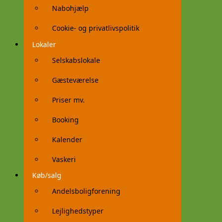
Nabohjælp
Cookie- og privatlivspolitik
Lokaler
Selskabslokale
Gæsteværelse
Priser mv.
Booking
Kalender
Vaskeri
Køb/salg
Andelsboligforening
Lejlighedstyper