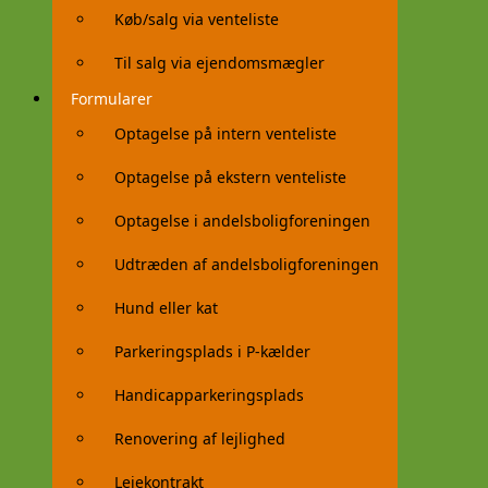
Køb/salg via venteliste
Til salg via ejendomsmægler
Formularer
Optagelse på intern venteliste
Optagelse på ekstern venteliste
Optagelse i andelsboligforeningen
Udtræden af andelsboligforeningen
Hund eller kat
Parkeringsplads i P-kælder
Handicapparkeringsplads
Renovering af lejlighed
Lejekontrakt