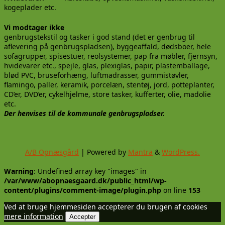
kogeplader etc.
Vi modtager ikke
genbrugstekstil og tasker i god stand (det er genbrug til
aflevering på genbrugspladsen), byggeaffald, dødsboer, hele
sofagrupper, spisestuer, reolsystemer, pap fra møbler, fjernsyn,
hvidevarer etc., spejle, glas, plexiglas, papir, plastemballage,
blød PVC, bruseforhæng, luftmadrasser, gummistøvler,
flamingo, paller, keramik, porcelæn, stentøj, jord, potteplanter,
CD’er, DVD’er, cykelhjelme, store tasker, kufferter, olie, madolie
etc.
Der henvises til de kommunale genbrugspladser.
A/B Opnæsgård
| Powered by
Mantra
&
WordPress.
Warning
: Undefined array key "images" in
/var/www/abopnaesgaard.dk/public_html/wp-
content/plugins/comment-image/plugin.php
on line
153
Ved at bruge hjemmesiden accepterer du brugen af cookies
mere information
Accepter