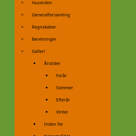
Husorden
Generalforsamling
Regnskaber
Beretninger
Galleri
Årstider
Forår
Sommer
Efterår
Vinter
Inden for