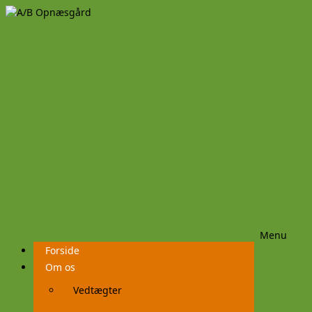
Menu
Videre
Forside
til
indhold
Om os
Vedtægter