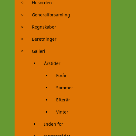
Husorden
Generalforsamling
Regnskaber
Beretninger
Galleri
Årstider
Forår
Sommer
Efterår
Vinter
Inden for