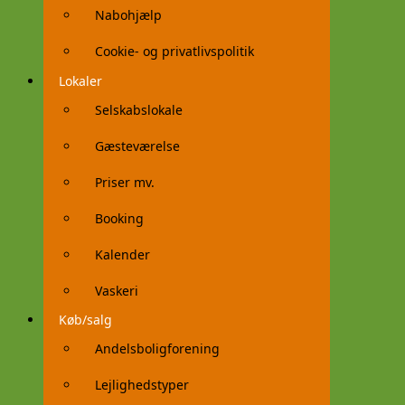
Nabohjælp
Cookie- og privatlivspolitik
Lokaler
Selskabslokale
Gæsteværelse
Priser mv.
Booking
Kalender
Vaskeri
Køb/salg
Andelsboligforening
Lejlighedstyper