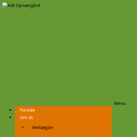
Menu
Videre
Forside
til
indhold
Om os
Vedtægter