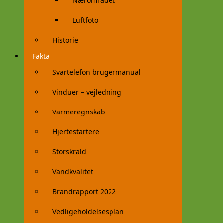
Nærområdet
Luftfoto
Historie
Fakta
Svartelefon brugermanual
Vinduer – vejledning
Varmeregnskab
Hjertestartere
Storskrald
Vandkvalitet
Brandrapport 2022
Vedligeholdelsesplan