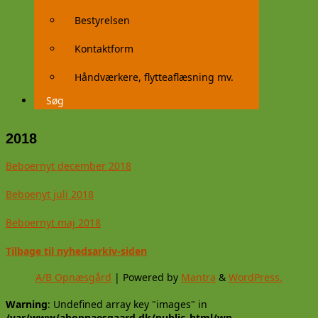
Bestyrelsen
Kontaktform
Håndværkere, flytteaflæsning mv.
Søg
2018
Beboernyt december 2018
Beboenyt juli 2018
Beboernyt maj 2018
Tilbage til nyhedsarkiv-siden
A/B Opnæsgård
| Powered by
Mantra
&
WordPress.
Warning
: Undefined array key "images" in
/var/www/abopnaesgaard.dk/public_html/wp-