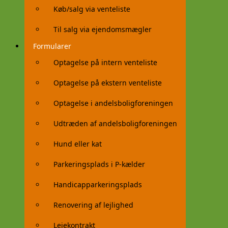
Køb/salg via venteliste
Til salg via ejendomsmægler
Formularer
Optagelse på intern venteliste
Optagelse på ekstern venteliste
Optagelse i andelsboligforeningen
Udtræden af andelsboligforeningen
Hund eller kat
Parkeringsplads i P-kælder
Handicapparkeringsplads
Renovering af lejlighed
Lejekontrakt