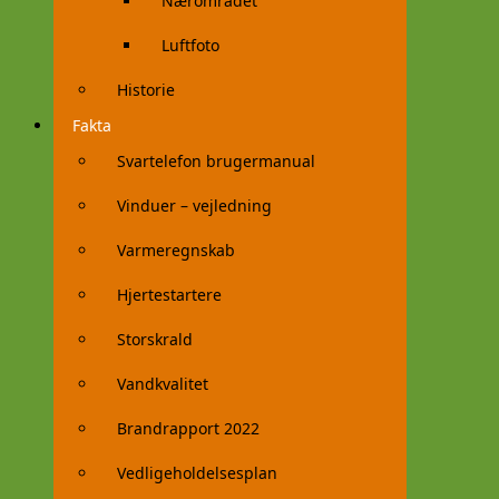
Nærområdet
Luftfoto
Historie
Fakta
Svartelefon brugermanual
Vinduer – vejledning
Varmeregnskab
Hjertestartere
Storskrald
Vandkvalitet
Brandrapport 2022
Vedligeholdelsesplan