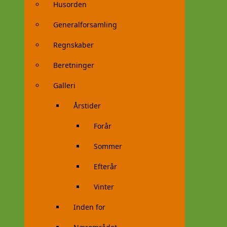
Husorden
Generalforsamling
Regnskaber
Beretninger
Galleri
Årstider
Forår
Sommer
Efterår
Vinter
Inden for