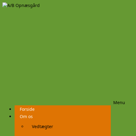
Menu
Videre
Forside
til
indhold
Om os
Vedtægter