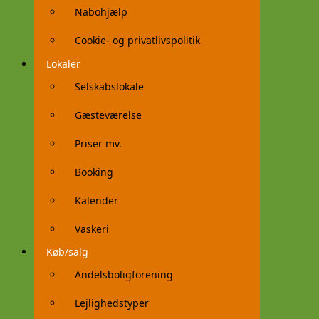
Nabohjælp
Cookie- og privatlivspolitik
Lokaler
Selskabslokale
Gæsteværelse
Priser mv.
Booking
Kalender
Vaskeri
Køb/salg
Andelsboligforening
Lejlighedstyper