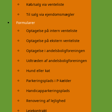
Køb/salg via venteliste
Til salg via ejendomsmægler
Formularer
Optagelse på intern venteliste
Optagelse på ekstern venteliste
Optagelse i andelsboligforeningen
Udtræden af andelsboligforeningen
Hund eller kat
Parkeringsplads i P-kælder
Handicapparkeringsplads
Renovering af lejlighed
Lejekontrakt