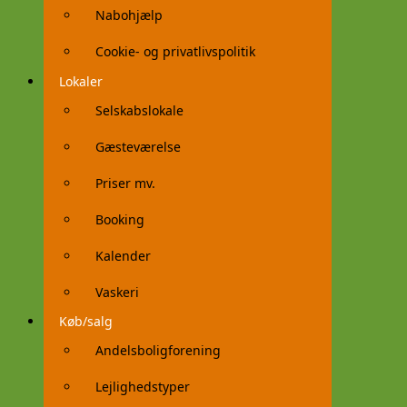
Nabohjælp
Cookie- og privatlivspolitik
Lokaler
Selskabslokale
Gæsteværelse
Priser mv.
Booking
Kalender
Vaskeri
Køb/salg
Andelsboligforening
Lejlighedstyper