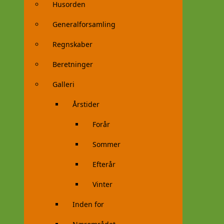
Husorden
Generalforsamling
Regnskaber
Beretninger
Galleri
Årstider
Forår
Sommer
Efterår
Vinter
Inden for