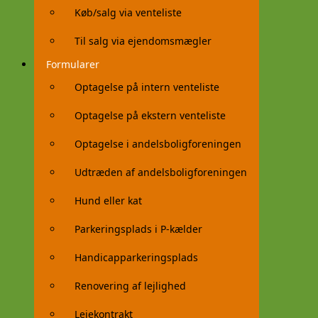
Køb/salg via venteliste
Til salg via ejendomsmægler
Formularer
Optagelse på intern venteliste
Optagelse på ekstern venteliste
Optagelse i andelsboligforeningen
Udtræden af andelsboligforeningen
Hund eller kat
Parkeringsplads i P-kælder
Handicapparkeringsplads
Renovering af lejlighed
Lejekontrakt