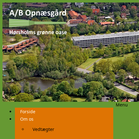
Menu
Videre
Forside
til
indhold
Om os
Vedtægter