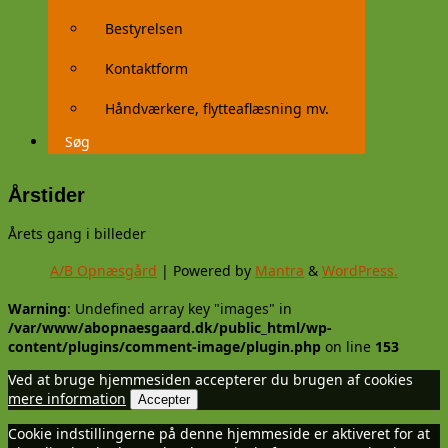
Bestyrelsen
Kontaktform
Håndværkere, flytteaflæsning mv.
Søg
Årstider
Årets gang i billeder
A/B Opnæsgård
| Powered by
Mantra
&
WordPress.
Warning
: Undefined array key "images" in
/var/www/abopnaesgaard.dk/public_html/wp-
content/plugins/comment-image/plugin.php
on line
153
Ved at bruge hjemmesiden accepterer du brugen af cookies
mere information
Accepter
Cookie indstillingerne på denne hjemmeside er aktiveret for at