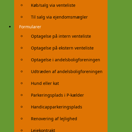
Køb/salg via venteliste
Til salg via ejendomsmægler
Formularer
Optagelse på intern venteliste
Optagelse på ekstern venteliste
Optagelse i andelsboligforeningen
Udtræden af andelsboligforeningen
Hund eller kat
Parkeringsplads i P-kælder
Handicapparkeringsplads
Renovering af lejlighed
Lejekontrakt