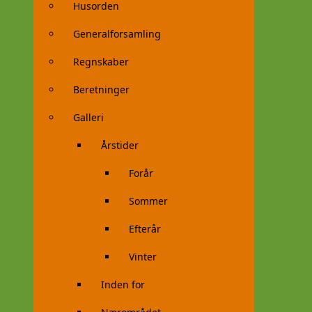
Husorden
Generalforsamling
Regnskaber
Beretninger
Galleri
Årstider
Forår
Sommer
Efterår
Vinter
Inden for