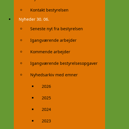
Kontakt bestyrelsen
Nyheder 30. 06.
Seneste nyt fra bestyrelsen
Igangværende arbejder
Kommende arbejder
Igangværende bestyrelsesopgaver
Nyhedsarkiv med emner
2026
2025
2024
2023