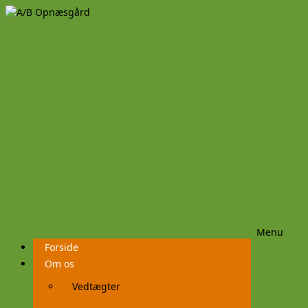
Menu
Videre
Forside
til
indhold
Om os
Vedtægter