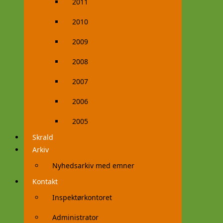
2011
2010
2009
2008
2007
2006
2005
Skrald
Arkiv
Nyhedsarkiv med emner
Kontakt
Inspektørkontoret
Administrator