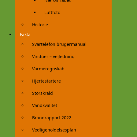
Nærområdet
Luftfoto
Historie
Fakta
Svartelefon brugermanual
Vinduer – vejledning
Varmeregnskab
Hjertestartere
Storskrald
Vandkvalitet
Brandrapport 2022
Vedligeholdelsesplan