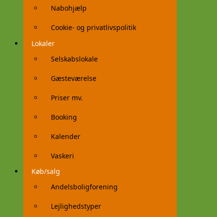
Nabohjælp
Cookie- og privatlivspolitik
Lokaler
Selskabslokale
Gæsteværelse
Priser mv.
Booking
Kalender
Vaskeri
Køb/salg
Andelsboligforening
Lejlighedstyper