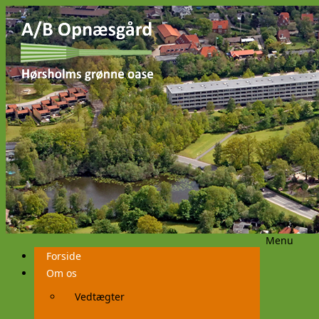
Menu
Videre
Forside
til
indhold
Om os
Vedtægter