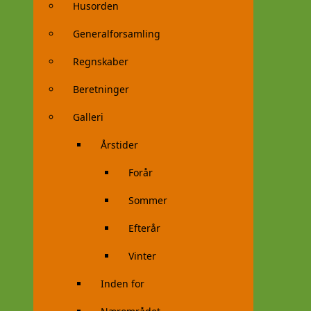
Husorden
Generalforsamling
Regnskaber
Beretninger
Galleri
Årstider
Forår
Sommer
Efterår
Vinter
Inden for