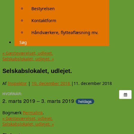
Bestyrelsen
Kontaktform
Håndværkere, flytteaflæsning mv.
Søg
«
Gæsteværelset, udlejet.
Selskabslokalet, udlejet.
»
Selskabslokalet, udlejet.
Af
Inspektor
|
10. december 2018
|
11. december 2018
HVORNÅR:
2. marts 2019 – 3. marts 2019
heldags
Bogmærk
Permalink
.
«
Gæsteværelset, udlejet.
Selskabslokalet, udlejet.
»