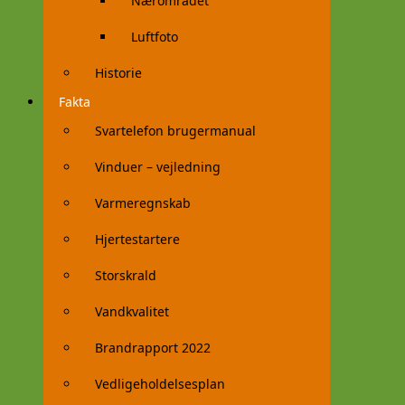
Nærområdet
Luftfoto
Historie
Fakta
Svartelefon brugermanual
Vinduer – vejledning
Varmeregnskab
Hjertestartere
Storskrald
Vandkvalitet
Brandrapport 2022
Vedligeholdelsesplan