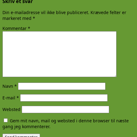
Skriv et svar
Din e-mailadresse vil ikke blive publiceret.
Krævede felter er
markeret med
*
Kommentar
*
Navn
*
E-mail
*
Websted
Gem mit navn, mail og websted i denne browser til næste
gang jeg kommenterer.