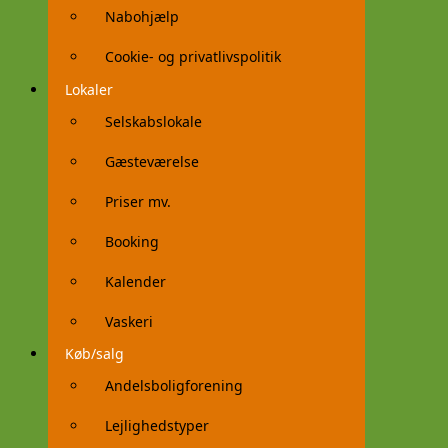
Nabohjælp
Cookie- og privatlivspolitik
Lokaler
Selskabslokale
Gæsteværelse
Priser mv.
Booking
Kalender
Vaskeri
Køb/salg
Andelsboligforening
Lejlighedstyper