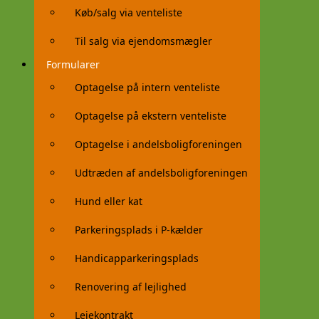
Køb/salg via venteliste
Til salg via ejendomsmægler
Formularer
Optagelse på intern venteliste
Optagelse på ekstern venteliste
Optagelse i andelsboligforeningen
Udtræden af andelsboligforeningen
Hund eller kat
Parkeringsplads i P-kælder
Handicapparkeringsplads
Renovering af lejlighed
Lejekontrakt