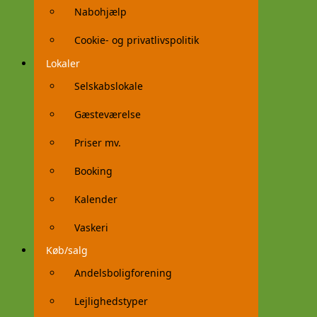
Nabohjælp
Cookie- og privatlivspolitik
Lokaler
Selskabslokale
Gæsteværelse
Priser mv.
Booking
Kalender
Vaskeri
Køb/salg
Andelsboligforening
Lejlighedstyper