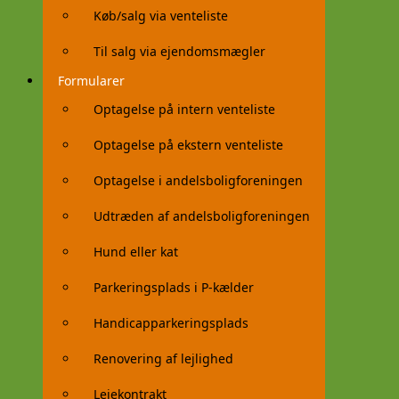
Køb/salg via venteliste
Til salg via ejendomsmægler
Formularer
Optagelse på intern venteliste
Optagelse på ekstern venteliste
Optagelse i andelsboligforeningen
Udtræden af andelsboligforeningen
Hund eller kat
Parkeringsplads i P-kælder
Handicapparkeringsplads
Renovering af lejlighed
Lejekontrakt