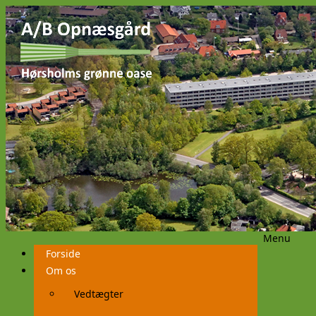
Menu
Videre
Forside
til
indhold
Om os
Vedtægter