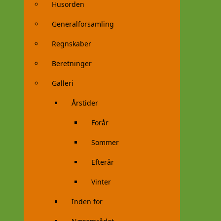
Husorden
Generalforsamling
Regnskaber
Beretninger
Galleri
Årstider
Forår
Sommer
Efterår
Vinter
Inden for