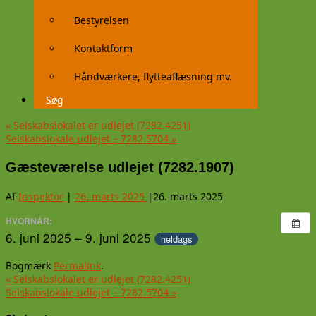
Bestyrelsen
Kontaktform
Håndværkere, flytteaflæsning mv.
Søg
«
Selskabslokalet er udlejet (7282.4251)
Selskabslokale udlejet – 7282.5704
»
Gæsteværelse udlejet (7282.1907)
Af
Inspektor
|
26. marts 2025
|
26. marts 2025
HVORNÅR:
6. juni 2025 – 9. juni 2025
heldags
Bogmærk
Permalink
.
«
Selskabslokalet er udlejet (7282.4251)
Selskabslokale udlejet – 7282.5704
»