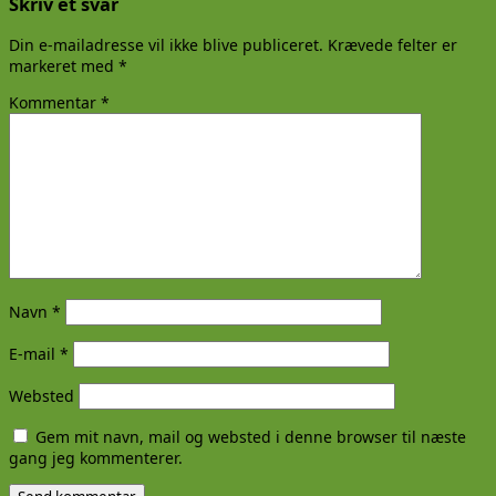
Skriv et svar
Din e-mailadresse vil ikke blive publiceret.
Krævede felter er
markeret med
*
Kommentar
*
Navn
*
E-mail
*
Websted
Gem mit navn, mail og websted i denne browser til næste
gang jeg kommenterer.