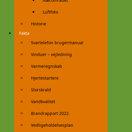
Nærområdet
Luftfoto
Historie
Fakta
Svartelefon brugermanual
Vinduer – vejledning
Varmeregnskab
Hjertestartere
Storskrald
Vandkvalitet
Brandrapport 2022
Vedligeholdelsesplan