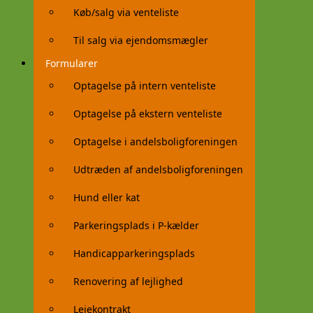
Køb/salg via venteliste
Til salg via ejendomsmægler
Formularer
Optagelse på intern venteliste
Optagelse på ekstern venteliste
Optagelse i andelsboligforeningen
Udtræden af andelsboligforeningen
Hund eller kat
Parkeringsplads i P-kælder
Handicapparkeringsplads
Renovering af lejlighed
Lejekontrakt