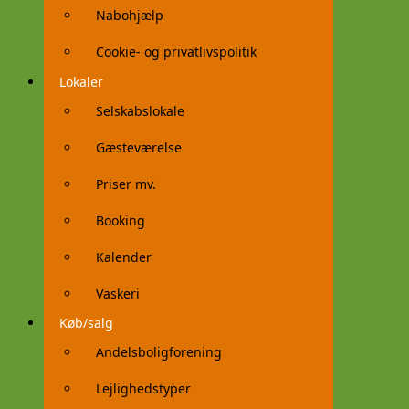
Nabohjælp
Cookie- og privatlivspolitik
Lokaler
Selskabslokale
Gæsteværelse
Priser mv.
Booking
Kalender
Vaskeri
Køb/salg
Andelsboligforening
Lejlighedstyper