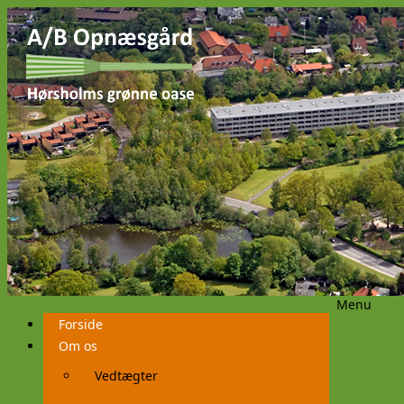
Menu
Videre
Forside
til
indhold
Om os
Vedtægter