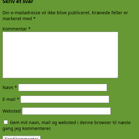
Skriv et svar
Din e-mailadresse vil ikke blive publiceret.
Krævede felter er
markeret med
*
Kommentar
*
Navn
*
E-mail
*
Websted
Gem mit navn, mail og websted i denne browser til næste
gang jeg kommenterer.