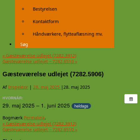
Bestyrelsen
Kontaktform
Håndværkere, flytteaflæsning mv.
Søg
«
Gæsteværelse udlejet (7282.3912)
Gæsteværelse udlejet – 7282.6510
»
Gæsteværelse udlejet (7282.5906)
Af
Inspektor
|
28. maj 2025
|
28. maj 2025
HVORNÅR:
29. maj 2025 – 1. juni 2025
heldags
Bogmærk
Permalink
.
«
Gæsteværelse udlejet (7282.3912)
Gæsteværelse udlejet – 7282.6510
»