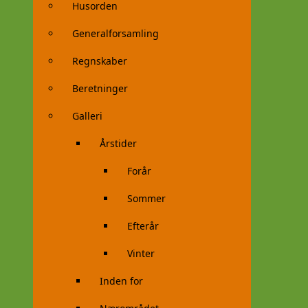
Husorden
Generalforsamling
Regnskaber
Beretninger
Galleri
Årstider
Forår
Sommer
Efterår
Vinter
Inden for