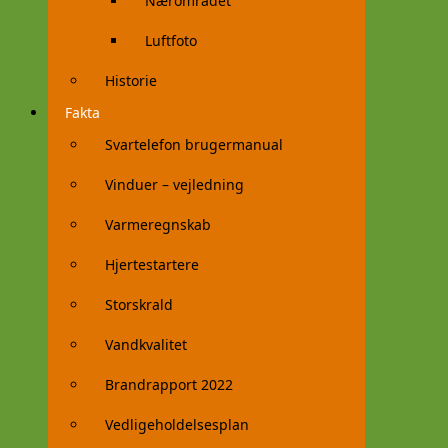
Nærområdet
Luftfoto
Historie
Fakta
Svartelefon brugermanual
Vinduer – vejledning
Varmeregnskab
Hjertestartere
Storskrald
Vandkvalitet
Brandrapport 2022
Vedligeholdelsesplan