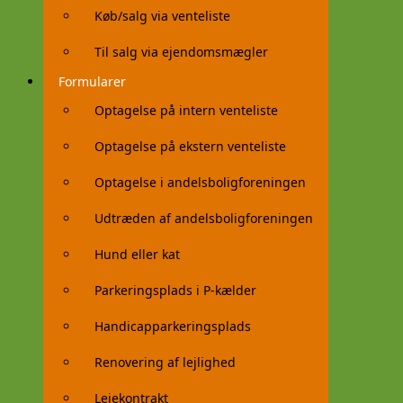
Køb/salg via venteliste
Til salg via ejendomsmægler
Formularer
Optagelse på intern venteliste
Optagelse på ekstern venteliste
Optagelse i andelsboligforeningen
Udtræden af andelsboligforeningen
Hund eller kat
Parkeringsplads i P-kælder
Handicapparkeringsplads
Renovering af lejlighed
Lejekontrakt