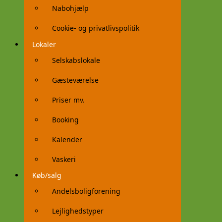
Nabohjælp
Cookie- og privatlivspolitik
Lokaler
Selskabslokale
Gæsteværelse
Priser mv.
Booking
Kalender
Vaskeri
Køb/salg
Andelsboligforening
Lejlighedstyper