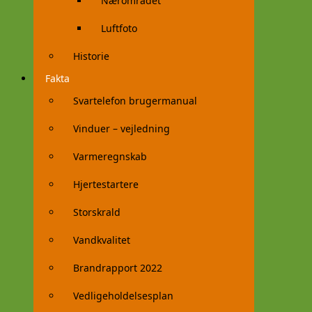
Nærområdet
Luftfoto
Historie
Fakta
Svartelefon brugermanual
Vinduer – vejledning
Varmeregnskab
Hjertestartere
Storskrald
Vandkvalitet
Brandrapport 2022
Vedligeholdelsesplan