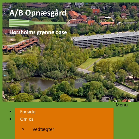
Menu
Videre
Forside
til
indhold
Om os
Vedtægter