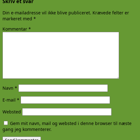
Skriv et svar
Din e-mailadresse vil ikke blive publiceret.
Krævede felter er
markeret med
*
Kommentar
*
Navn
*
E-mail
*
Websted
Gem mit navn, mail og websted i denne browser til næste
gang jeg kommenterer.