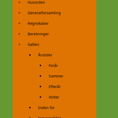
Husorden
Generalforsamling
Regnskaber
Beretninger
Galleri
Årstider
Forår
Sommer
Efterår
Vinter
Inden for