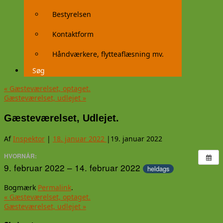
Bestyrelsen
Kontaktform
Håndværkere, flytteaflæsning mv.
Søg
«
Gæsteværelset, optaget.
Gæsteværelset, udlejet
»
Gæsteværelset, Udlejet.
Af
Inspektor
|
18. januar 2022
|
19. januar 2022
HVORNÅR:
9. februar 2022 – 14. februar 2022
heldags
Bogmærk
Permalink
.
«
Gæsteværelset, optaget.
Gæsteværelset, udlejet
»