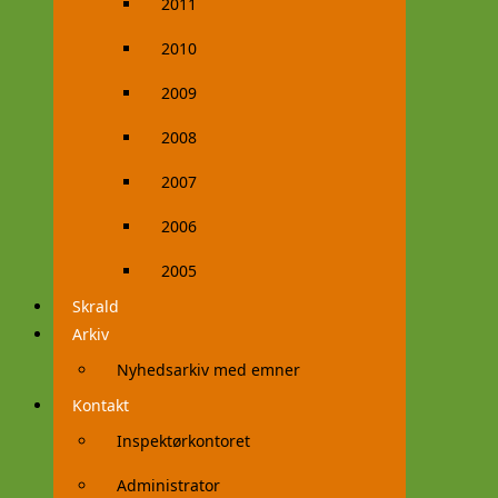
2011
2010
2009
2008
2007
2006
2005
Skrald
Arkiv
Nyhedsarkiv med emner
Kontakt
Inspektørkontoret
Administrator