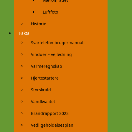
Nærområdet
Luftfoto
Historie
Fakta
Svartelefon brugermanual
Vinduer – vejledning
Varmeregnskab
Hjertestartere
Storskrald
Vandkvalitet
Brandrapport 2022
Vedligeholdelsesplan