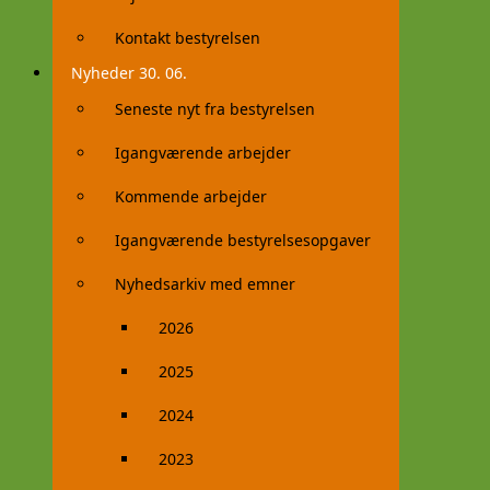
Kontakt bestyrelsen
Nyheder 30. 06.
Seneste nyt fra bestyrelsen
Igangværende arbejder
Kommende arbejder
Igangværende bestyrelsesopgaver
Nyhedsarkiv med emner
2026
2025
2024
2023