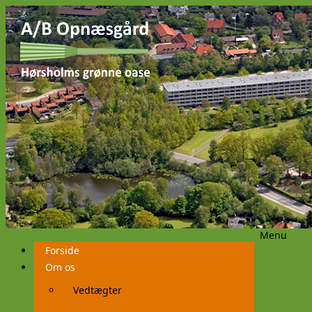
Menu
Videre
Forside
til
indhold
Om os
Vedtægter