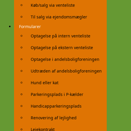
Køb/salg via venteliste
Til salg via ejendomsmægler
Formularer
Optagelse på intern venteliste
Optagelse på ekstern venteliste
Optagelse i andelsboligforeningen
Udtræden af andelsboligforeningen
Hund eller kat
Parkeringsplads i P-kælder
Handicapparkeringsplads
Renovering af lejlighed
Lejekontrakt