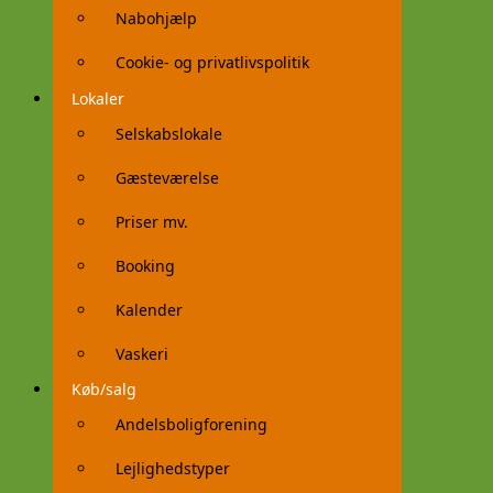
Nabohjælp
Cookie- og privatlivspolitik
Lokaler
Selskabslokale
Gæsteværelse
Priser mv.
Booking
Kalender
Vaskeri
Køb/salg
Andelsboligforening
Lejlighedstyper