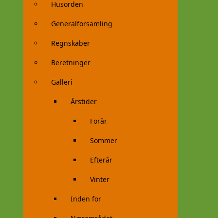
Husorden
Generalforsamling
Regnskaber
Beretninger
Galleri
Årstider
Forår
Sommer
Efterår
Vinter
Inden for