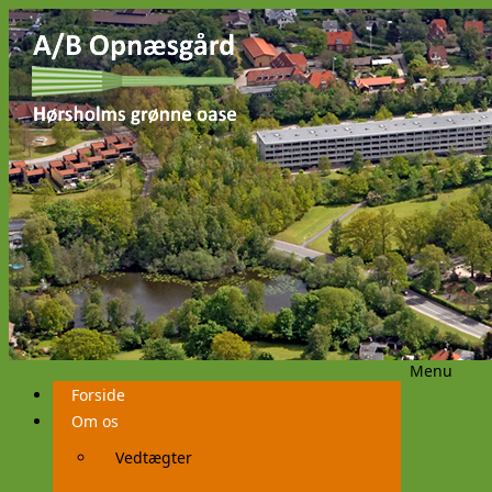
Menu
Videre
Forside
til
indhold
Om os
Vedtægter