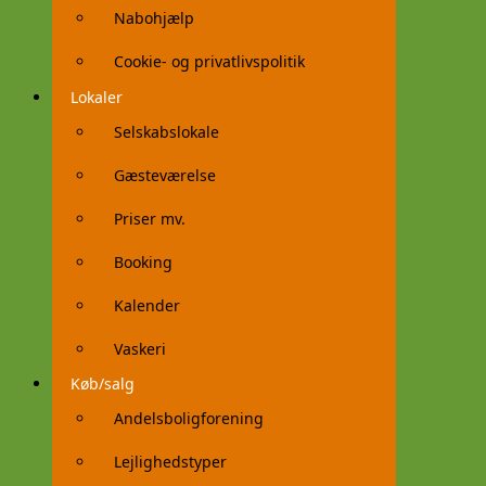
Nabohjælp
Cookie- og privatlivspolitik
Lokaler
Selskabslokale
Gæsteværelse
Priser mv.
Booking
Kalender
Vaskeri
Køb/salg
Andelsboligforening
Lejlighedstyper