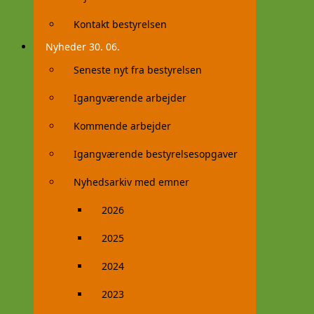
Kontakt bestyrelsen
Nyheder 30. 06.
Seneste nyt fra bestyrelsen
Igangværende arbejder
Kommende arbejder
Igangværende bestyrelsesopgaver
Nyhedsarkiv med emner
2026
2025
2024
2023