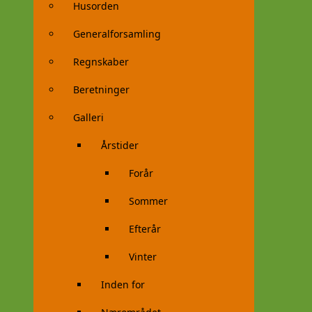
Husorden
Generalforsamling
Regnskaber
Beretninger
Galleri
Årstider
Forår
Sommer
Efterår
Vinter
Inden for