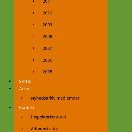
2011
2010
2009
2008
2007
2006
2005
Skrald
Arkiv
Nyhedsarkiv med emner
Kontakt
Inspektørkontoret
Administrator