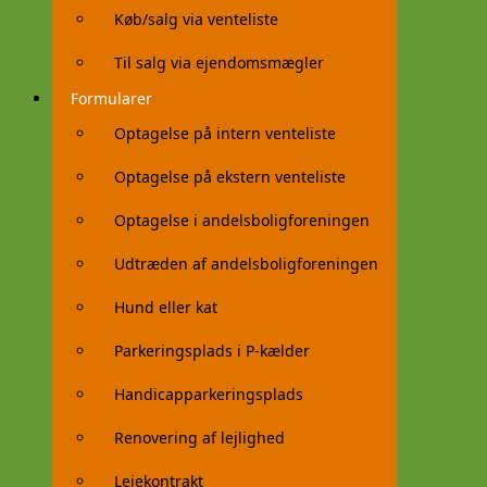
Køb/salg via venteliste
Til salg via ejendomsmægler
Formularer
Optagelse på intern venteliste
Optagelse på ekstern venteliste
Optagelse i andelsboligforeningen
Udtræden af andelsboligforeningen
Hund eller kat
Parkeringsplads i P-kælder
Handicapparkeringsplads
Renovering af lejlighed
Lejekontrakt