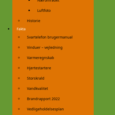
Nærområdet
Luftfoto
Historie
Fakta
Svartelefon brugermanual
Vinduer – vejledning
Varmeregnskab
Hjertestartere
Storskrald
Vandkvalitet
Brandrapport 2022
Vedligeholdelsesplan