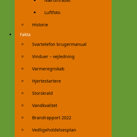
Nærområdet
Luftfoto
Historie
Fakta
Svartelefon brugermanual
Vinduer – vejledning
Varmeregnskab
Hjertestartere
Storskrald
Vandkvalitet
Brandrapport 2022
Vedligeholdelsesplan