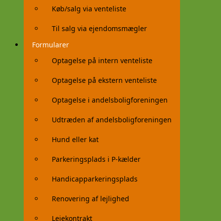
Køb/salg via venteliste
Til salg via ejendomsmægler
Formularer
Optagelse på intern venteliste
Optagelse på ekstern venteliste
Optagelse i andelsboligforeningen
Udtræden af andelsboligforeningen
Hund eller kat
Parkeringsplads i P-kælder
Handicapparkeringsplads
Renovering af lejlighed
Lejekontrakt