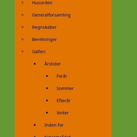
Husorden
Generalforsamling
Regnskaber
Beretninger
Galleri
Årstider
Forår
Sommer
Efterår
Vinter
Inden for