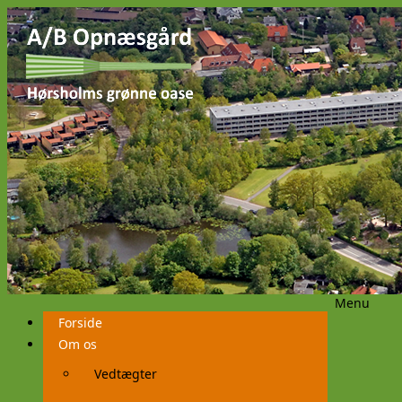
Menu
Videre
Forside
til
indhold
Om os
Vedtægter