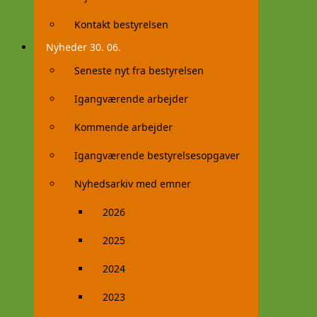
Kontakt bestyrelsen
Nyheder 30. 06.
Seneste nyt fra bestyrelsen
Igangværende arbejder
Kommende arbejder
Igangværende bestyrelsesopgaver
Nyhedsarkiv med emner
2026
2025
2024
2023