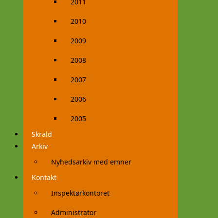
2011
2010
2009
2008
2007
2006
2005
Skrald
Arkiv
Nyhedsarkiv med emner
Kontakt
Inspektørkontoret
Administrator