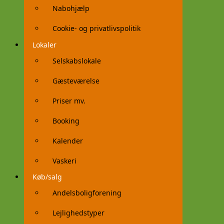
Nabohjælp
Cookie- og privatlivspolitik
Lokaler
Selskabslokale
Gæsteværelse
Priser mv.
Booking
Kalender
Vaskeri
Køb/salg
Andelsboligforening
Lejlighedstyper