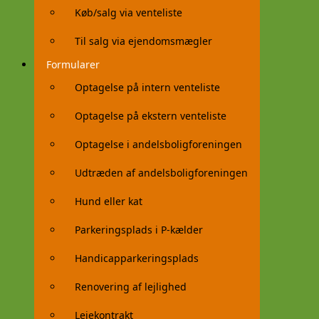
Køb/salg via venteliste
Til salg via ejendomsmægler
Formularer
Optagelse på intern venteliste
Optagelse på ekstern venteliste
Optagelse i andelsboligforeningen
Udtræden af andelsboligforeningen
Hund eller kat
Parkeringsplads i P-kælder
Handicapparkeringsplads
Renovering af lejlighed
Lejekontrakt