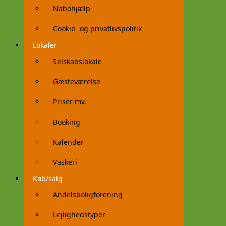
Nabohjælp
Cookie- og privatlivspolitik
Lokaler
Selskabslokale
Gæsteværelse
Priser mv.
Booking
Kalender
Vaskeri
Køb/salg
Andelsboligforening
Lejlighedstyper