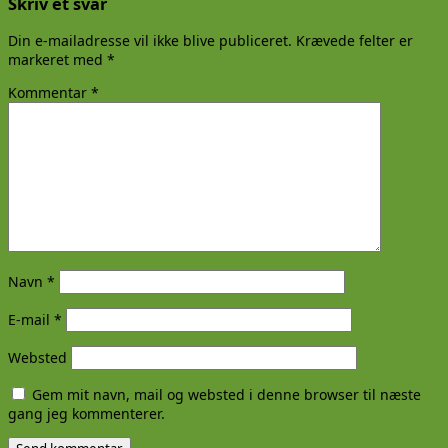
Skriv et svar
Din e-mailadresse vil ikke blive publiceret.
Krævede felter er
markeret med
*
Kommentar
*
Navn
*
E-mail
*
Websted
Gem mit navn, mail og websted i denne browser til næste
gang jeg kommenterer.