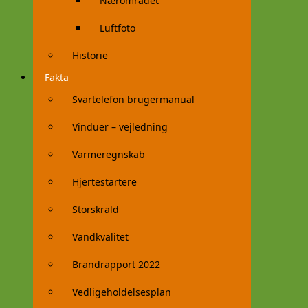
Nærområdet
Luftfoto
Historie
Fakta
Svartelefon brugermanual
Vinduer – vejledning
Varmeregnskab
Hjertestartere
Storskrald
Vandkvalitet
Brandrapport 2022
Vedligeholdelsesplan