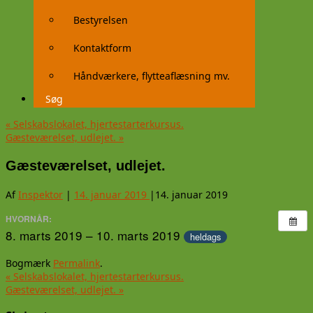
Bestyrelsen
Kontaktform
Håndværkere, flytteaflæsning mv.
Søg
«
Selskabslokalet, hjertestarterkursus.
Gæsteværelset, udlejet.
»
Gæsteværelset, udlejet.
Af
Inspektor
|
14. januar 2019
|
14. januar 2019
HVORNÅR:
8. marts 2019 – 10. marts 2019
heldags
Bogmærk
Permalink
.
«
Selskabslokalet, hjertestarterkursus.
Gæsteværelset, udlejet.
»