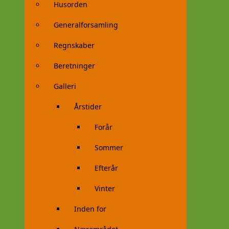
Husorden
Generalforsamling
Regnskaber
Beretninger
Galleri
Årstider
Forår
Sommer
Efterår
Vinter
Inden for