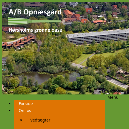
Menu
Videre
Forside
til
indhold
Om os
Vedtægter