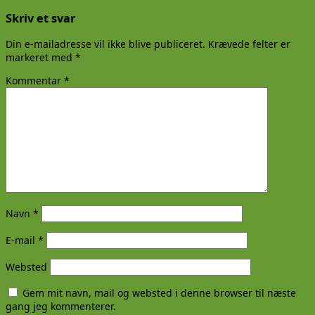
Skriv et svar
Din e-mailadresse vil ikke blive publiceret.
Krævede felter er
markeret med
*
Kommentar
*
Navn
*
E-mail
*
Websted
Gem mit navn, mail og websted i denne browser til næste
gang jeg kommenterer.