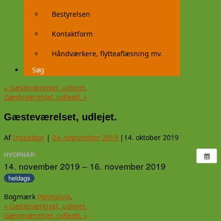
Bestyrelsen
Kontaktform
Håndværkere, flytteaflæsning mv.
Søg
«
Gæsteværelset, udlejet.
Gæsteværelset, udlejet.
»
Gæsteværelset, udlejet.
Af
Inspektor
|
24. september 2019
|
14. oktober 2019
HVORNÅR:
14. november 2019 – 16. november 2019
heldags
Bogmærk
Permalink
.
«
Gæsteværelset, udlejet.
Gæsteværelset, udlejet.
»