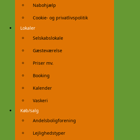
Nabohjælp
Cookie- og privatlivspolitik
Lokaler
Selskabslokale
Gæsteværelse
Priser mv.
Booking
Kalender
Vaskeri
Køb/salg
Andelsboligforening
Lejlighedstyper