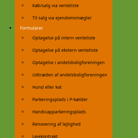
Køb/salg via venteliste
Til salg via ejendomsmægler
Formularer
Optagelse på intern venteliste
Optagelse på ekstern venteliste
Optagelse i andelsboligforeningen
Udtræden af andelsboligforeningen
Hund eller kat
Parkeringsplads i P-kælder
Handicapparkeringsplads
Renovering af lejlighed
Lejekontrakt