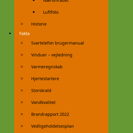
Nærområdet
Luftfoto
Historie
Fakta
Svartelefon brugermanual
Vinduer – vejledning
Varmeregnskab
Hjertestartere
Storskrald
Vandkvalitet
Brandrapport 2022
Vedligeholdelsesplan