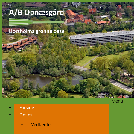
Menu
Videre
Forside
til
indhold
Om os
Vedtægter