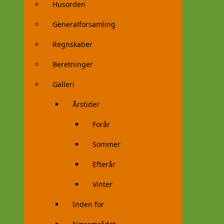
Husorden
Generalforsamling
Regnskaber
Beretninger
Galleri
Årstider
Forår
Sommer
Efterår
Vinter
Inden for