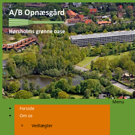
Menu
Videre
Forside
til
indhold
Om os
Vedtægter