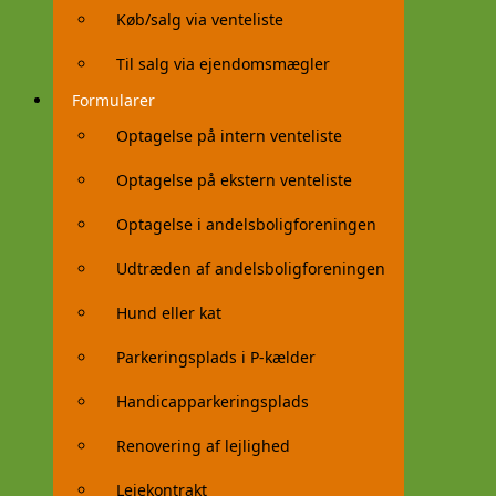
Køb/salg via venteliste
Til salg via ejendomsmægler
Formularer
Optagelse på intern venteliste
Optagelse på ekstern venteliste
Optagelse i andelsboligforeningen
Udtræden af andelsboligforeningen
Hund eller kat
Parkeringsplads i P-kælder
Handicapparkeringsplads
Renovering af lejlighed
Lejekontrakt