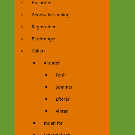
Husorden
Generalforsamling
Regnskaber
Beretninger
Galleri
Årstider
Forår
Sommer
Efterår
Vinter
Inden for