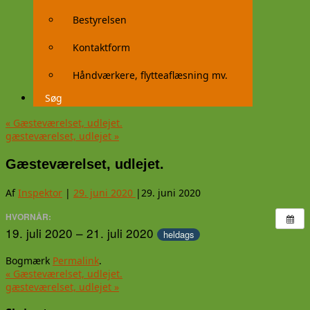
Bestyrelsen
Kontaktform
Håndværkere, flytteaflæsning mv.
Søg
«
Gæsteværelset, udlejet.
gæsteværelset, udlejet
»
Gæsteværelset, udlejet.
Af
Inspektor
|
29. juni 2020
|
29. juni 2020
HVORNÅR:
19. juli 2020 – 21. juli 2020
heldags
Bogmærk
Permalink
.
«
Gæsteværelset, udlejet.
gæsteværelset, udlejet
»