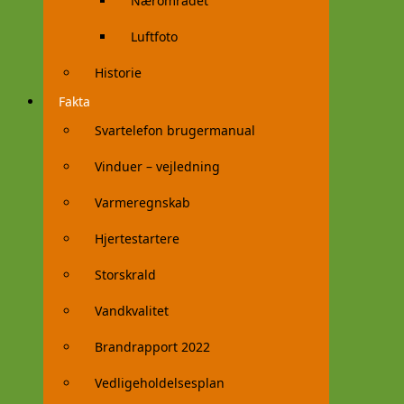
Nærområdet
Luftfoto
Historie
Fakta
Svartelefon brugermanual
Vinduer – vejledning
Varmeregnskab
Hjertestartere
Storskrald
Vandkvalitet
Brandrapport 2022
Vedligeholdelsesplan