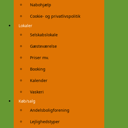
Nabohjælp
Cookie- og privatlivspolitik
Lokaler
Selskabslokale
Gæsteværelse
Priser mv.
Booking
Kalender
Vaskeri
Køb/salg
Andelsboligforening
Lejlighedstyper