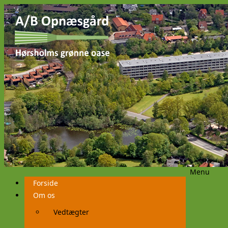
Menu
Videre
Forside
til
indhold
Om os
Vedtægter