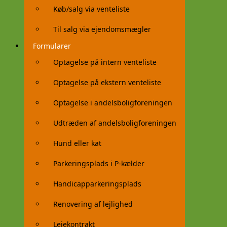
Køb/salg via venteliste
Til salg via ejendomsmægler
Formularer
Optagelse på intern venteliste
Optagelse på ekstern venteliste
Optagelse i andelsboligforeningen
Udtræden af andelsboligforeningen
Hund eller kat
Parkeringsplads i P-kælder
Handicapparkeringsplads
Renovering af lejlighed
Lejekontrakt