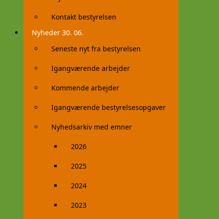
Kontakt bestyrelsen
Nyheder 30. 06.
Seneste nyt fra bestyrelsen
Igangværende arbejder
Kommende arbejder
Igangværende bestyrelsesopgaver
Nyhedsarkiv med emner
2026
2025
2024
2023