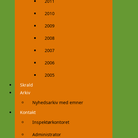
2011
2010
2009
2008
2007
2006
2005
Skrald
Arkiv
Nyhedsarkiv med emner
Kontakt
Inspektørkontoret
Administrator