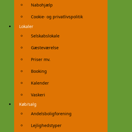
Nabohjælp
Cookie- og privatlivspolitik
Lokaler
Selskabslokale
Gæsteværelse
Priser mv.
Booking
Kalender
Vaskeri
Køb/salg
Andelsboligforening
Lejlighedstyper