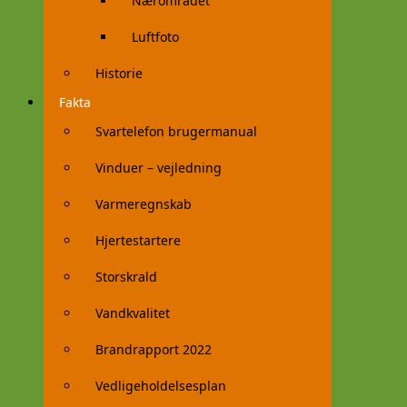
Nærområdet
Luftfoto
Historie
Fakta
Svartelefon brugermanual
Vinduer – vejledning
Varmeregnskab
Hjertestartere
Storskrald
Vandkvalitet
Brandrapport 2022
Vedligeholdelsesplan