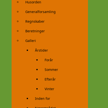
Husorden
Generalforsamling
Regnskaber
Beretninger
Galleri
Årstider
Forår
Sommer
Efterår
Vinter
Inden for