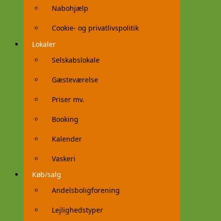
Nabohjælp
Cookie- og privatlivspolitik
Lokaler
Selskabslokale
Gæsteværelse
Priser mv.
Booking
Kalender
Vaskeri
Køb/salg
Andelsboligforening
Lejlighedstyper