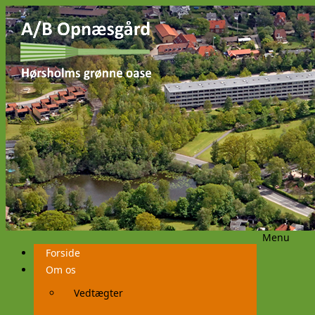
Menu
Videre
Forside
til
indhold
Om os
Vedtægter