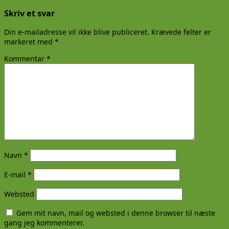
Skriv et svar
Din e-mailadresse vil ikke blive publiceret.
Krævede felter er
markeret med
*
Kommentar
*
Navn
*
E-mail
*
Websted
Gem mit navn, mail og websted i denne browser til næste
gang jeg kommenterer.