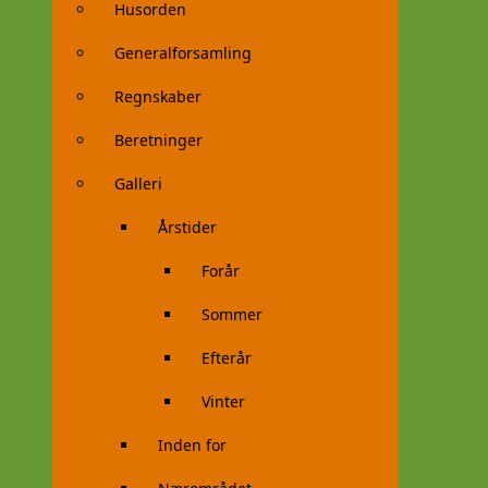
Husorden
Generalforsamling
Regnskaber
Beretninger
Galleri
Årstider
Forår
Sommer
Efterår
Vinter
Inden for