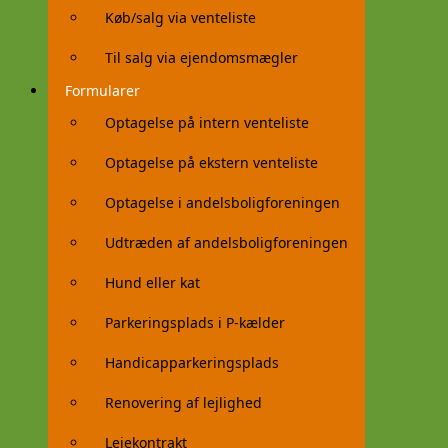
Køb/salg via venteliste
Til salg via ejendomsmægler
Formularer
Optagelse på intern venteliste
Optagelse på ekstern venteliste
Optagelse i andelsboligforeningen
Udtræden af andelsboligforeningen
Hund eller kat
Parkeringsplads i P-kælder
Handicapparkeringsplads
Renovering af lejlighed
Lejekontrakt