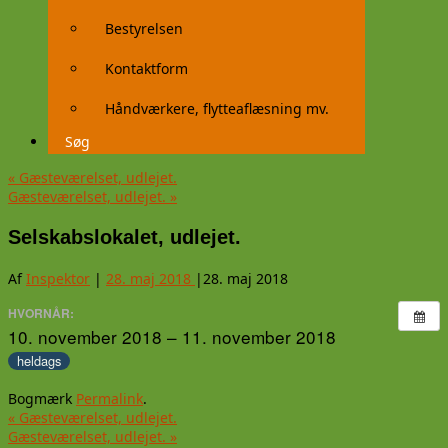
Bestyrelsen
Kontaktform
Håndværkere, flytteaflæsning mv.
Søg
«
Gæsteværelset, udlejet.
Gæsteværelset, udlejet.
»
Selskabslokalet, udlejet.
Af
Inspektor
|
28. maj 2018
|
28. maj 2018
HVORNÅR:
10. november 2018 – 11. november 2018
heldags
Bogmærk
Permalink
.
«
Gæsteværelset, udlejet.
Gæsteværelset, udlejet.
»