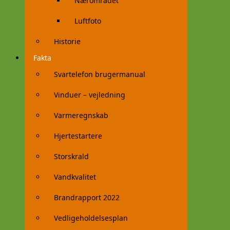
Nærområdet
Luftfoto
Historie
Fakta
Svartelefon brugermanual
Vinduer – vejledning
Varmeregnskab
Hjertestartere
Storskrald
Vandkvalitet
Brandrapport 2022
Vedligeholdelsesplan