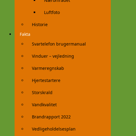
Nærområdet
Luftfoto
Historie
Fakta
Svartelefon brugermanual
Vinduer – vejledning
Varmeregnskab
Hjertestartere
Storskrald
Vandkvalitet
Brandrapport 2022
Vedligeholdelsesplan