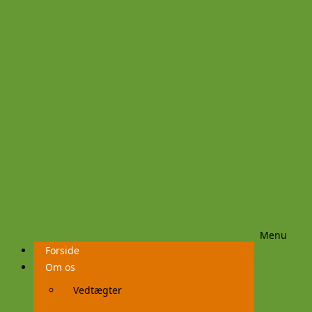
Menu
Videre
Forside
til
indhold
Om os
Vedtægter