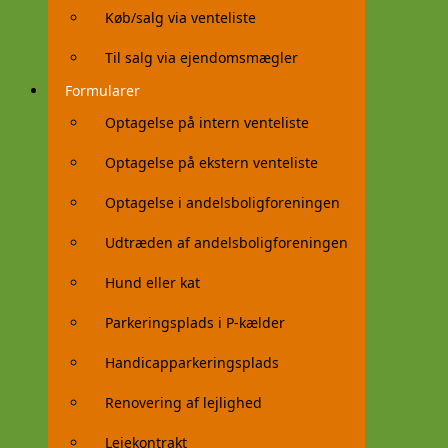
Køb/salg via venteliste
Til salg via ejendomsmægler
Formularer
Optagelse på intern venteliste
Optagelse på ekstern venteliste
Optagelse i andelsboligforeningen
Udtræden af andelsboligforeningen
Hund eller kat
Parkeringsplads i P-kælder
Handicapparkeringsplads
Renovering af lejlighed
Lejekontrakt