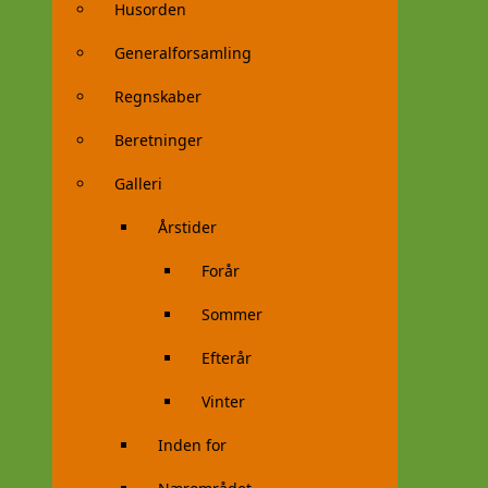
Husorden
Generalforsamling
Regnskaber
Beretninger
Galleri
Årstider
Forår
Sommer
Efterår
Vinter
Inden for