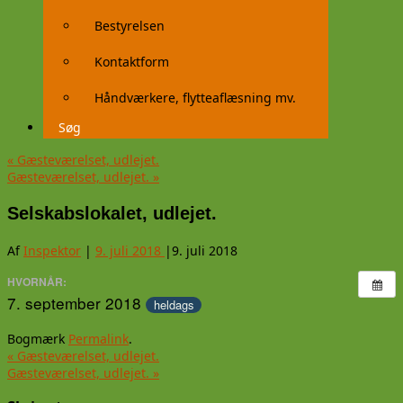
Bestyrelsen
Kontaktform
Håndværkere, flytteaflæsning mv.
Søg
«
Gæsteværelset, udlejet.
Gæsteværelset, udlejet.
»
Selskabslokalet, udlejet.
Af
Inspektor
|
9. juli 2018
|
9. juli 2018
HVORNÅR:
7. september 2018
heldags
Bogmærk
Permalink
.
«
Gæsteværelset, udlejet.
Gæsteværelset, udlejet.
»