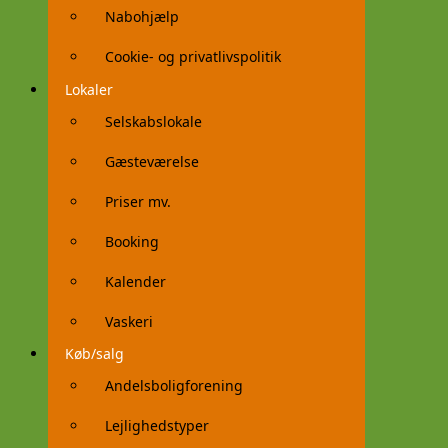
Nabohjælp
Cookie- og privatlivspolitik
Lokaler
Selskabslokale
Gæsteværelse
Priser mv.
Booking
Kalender
Vaskeri
Køb/salg
Andelsboligforening
Lejlighedstyper