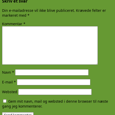
Skriv et svar
Din e-mailadresse vil ikke blive publiceret.
Krævede felter er
markeret med
*
Kommentar
*
Navn
*
E-mail
*
Websted
Gem mit navn, mail og websted i denne browser til næste
gang jeg kommenterer.