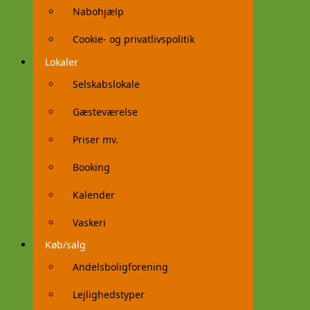
Nabohjælp
Cookie- og privatlivspolitik
Lokaler
Selskabslokale
Gæsteværelse
Priser mv.
Booking
Kalender
Vaskeri
Køb/salg
Andelsboligforening
Lejlighedstyper