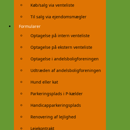
Køb/salg via venteliste
Til salg via ejendomsmægler
Formularer
Optagelse på intern venteliste
Optagelse på ekstern venteliste
Optagelse i andelsboligforeningen
Udtræden af andelsboligforeningen
Hund eller kat
Parkeringsplads i P-kælder
Handicapparkeringsplads
Renovering af lejlighed
Lejekontrakt