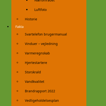
Nærområdet
Luftfoto
Historie
Fakta
Svartelefon brugermanual
Vinduer – vejledning
Varmeregnskab
Hjertestartere
Storskrald
Vandkvalitet
Brandrapport 2022
Vedligeholdelsesplan