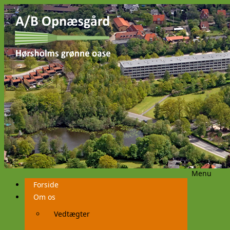
Menu
Videre
Forside
til
indhold
Om os
Vedtægter