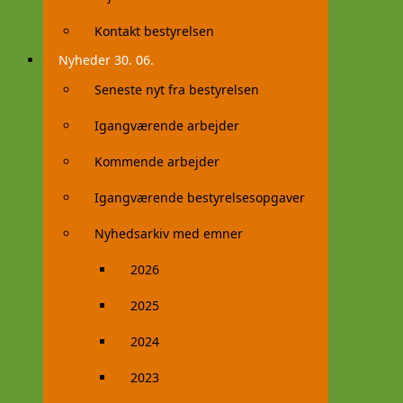
Kontakt bestyrelsen
Nyheder 30. 06.
Seneste nyt fra bestyrelsen
Igangværende arbejder
Kommende arbejder
Igangværende bestyrelsesopgaver
Nyhedsarkiv med emner
2026
2025
2024
2023