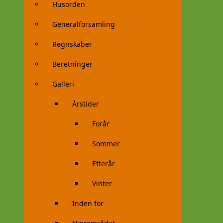
Husorden
Generalforsamling
Regnskaber
Beretninger
Galleri
Årstider
Forår
Sommer
Efterår
Vinter
Inden for