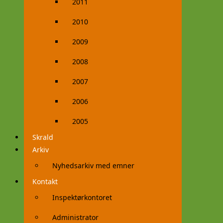
2011
2010
2009
2008
2007
2006
2005
Skrald
Arkiv
Nyhedsarkiv med emner
Kontakt
Inspektørkontoret
Administrator