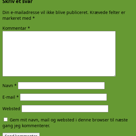
Skriv et svar
Din e-mailadresse vil ikke blive publiceret.
Krævede felter er
markeret med
*
Kommentar
*
Navn
*
E-mail
*
Websted
Gem mit navn, mail og websted i denne browser til næste
gang jeg kommenterer.