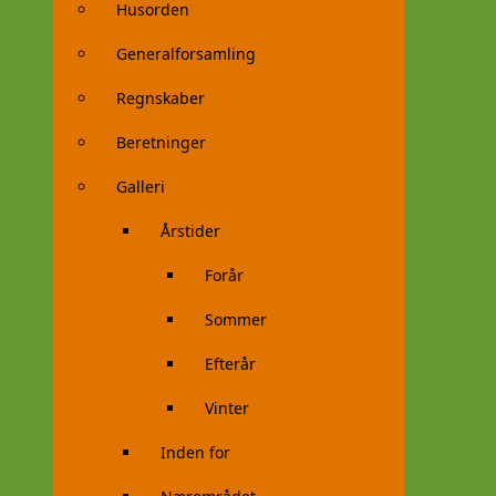
Husorden
Generalforsamling
Regnskaber
Beretninger
Galleri
Årstider
Forår
Sommer
Efterår
Vinter
Inden for