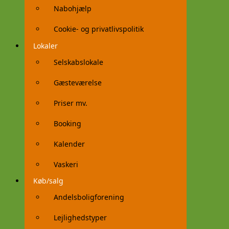
Nabohjælp
Cookie- og privatlivspolitik
Lokaler
Selskabslokale
Gæsteværelse
Priser mv.
Booking
Kalender
Vaskeri
Køb/salg
Andelsboligforening
Lejlighedstyper