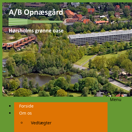
Menu
Videre
Forside
til
indhold
Om os
Vedtægter