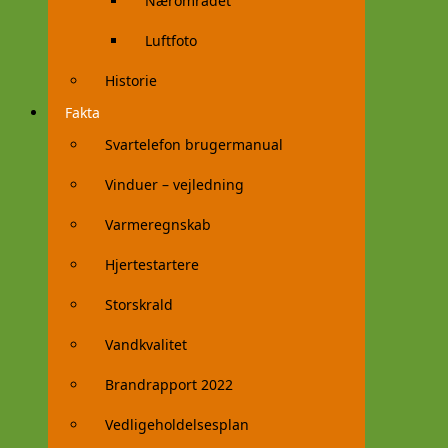
Nærområdet
Luftfoto
Historie
Fakta
Svartelefon brugermanual
Vinduer – vejledning
Varmeregnskab
Hjertestartere
Storskrald
Vandkvalitet
Brandrapport 2022
Vedligeholdelsesplan