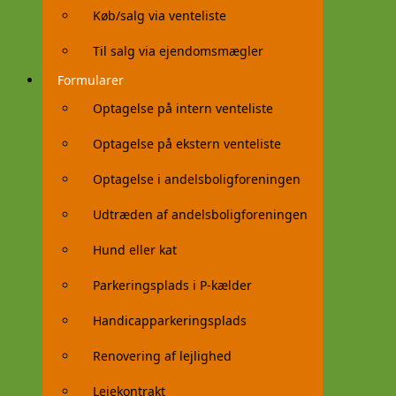
Køb/salg via venteliste
Til salg via ejendomsmægler
Formularer
Optagelse på intern venteliste
Optagelse på ekstern venteliste
Optagelse i andelsboligforeningen
Udtræden af andelsboligforeningen
Hund eller kat
Parkeringsplads i P-kælder
Handicapparkeringsplads
Renovering af lejlighed
Lejekontrakt