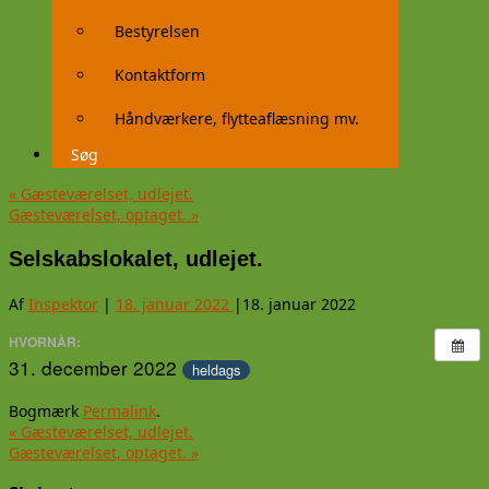
Bestyrelsen
Kontaktform
Håndværkere, flytteaflæsning mv.
Søg
«
Gæsteværelset, udlejet.
Gæsteværelset, optaget.
»
Selskabslokalet, udlejet.
Af
Inspektor
|
18. januar 2022
|
18. januar 2022
HVORNÅR:
31. december 2022
heldags
Bogmærk
Permalink
.
«
Gæsteværelset, udlejet.
Gæsteværelset, optaget.
»