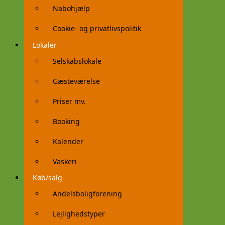
Nabohjælp
Cookie- og privatlivspolitik
Lokaler
Selskabslokale
Gæsteværelse
Priser mv.
Booking
Kalender
Vaskeri
Køb/salg
Andelsboligforening
Lejlighedstyper