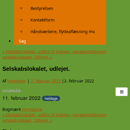
Bestyrelsen
Kontaktform
Håndværkere, flytteaflæsning mv.
Søg
«
Selskabslokalet, udlånt til beboer repræsentationen
selskabslokalet, Udlejet.
»
Selskabslokalet, udlejet.
Af
Inspektor
|
2. februar 2022
|
2. februar 2022
HVORNÅR:
11. februar 2022
heldags
Bogmærk
Permalink
.
«
Selskabslokalet, udlånt til beboer repræsentationen
selskabslokalet, Udlejet.
»