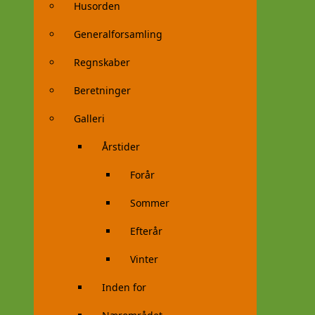
Husorden
Generalforsamling
Regnskaber
Beretninger
Galleri
Årstider
Forår
Sommer
Efterår
Vinter
Inden for