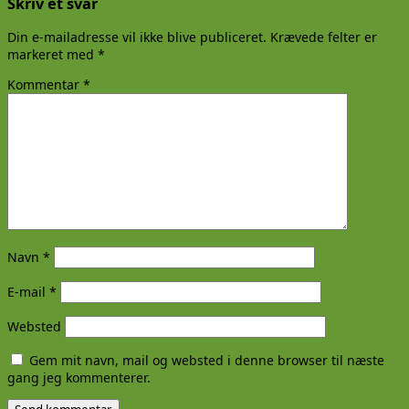
Skriv et svar
Din e-mailadresse vil ikke blive publiceret.
Krævede felter er
markeret med
*
Kommentar
*
Navn
*
E-mail
*
Websted
Gem mit navn, mail og websted i denne browser til næste
gang jeg kommenterer.