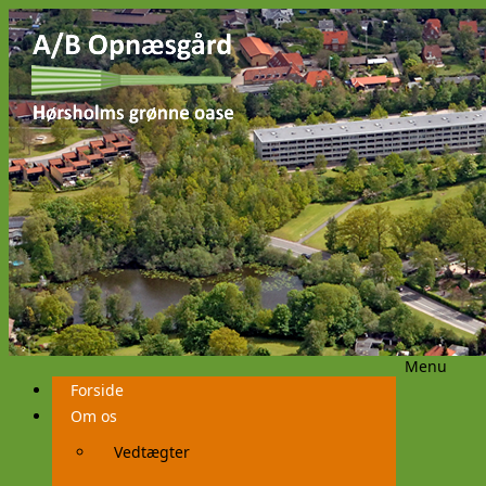
Menu
Videre
Forside
til
indhold
Om os
Vedtægter