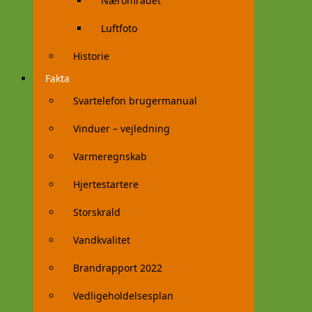
Nærområdet
Luftfoto
Historie
Fakta
Svartelefon brugermanual
Vinduer – vejledning
Varmeregnskab
Hjertestartere
Storskrald
Vandkvalitet
Brandrapport 2022
Vedligeholdelsesplan