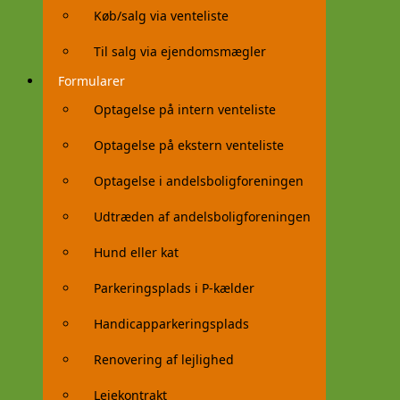
Køb/salg via venteliste
Til salg via ejendomsmægler
Formularer
Optagelse på intern venteliste
Optagelse på ekstern venteliste
Optagelse i andelsboligforeningen
Udtræden af andelsboligforeningen
Hund eller kat
Parkeringsplads i P-kælder
Handicapparkeringsplads
Renovering af lejlighed
Lejekontrakt