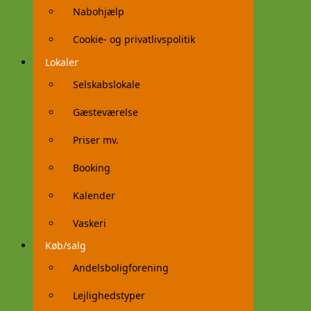
Nabohjælp
Cookie- og privatlivspolitik
Lokaler
Selskabslokale
Gæsteværelse
Priser mv.
Booking
Kalender
Vaskeri
Køb/salg
Andelsboligforening
Lejlighedstyper