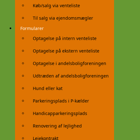
Køb/salg via venteliste
Til salg via ejendomsmægler
Formularer
Optagelse på intern venteliste
Optagelse på ekstern venteliste
Optagelse i andelsboligforeningen
Udtræden af andelsboligforeningen
Hund eller kat
Parkeringsplads i P-kælder
Handicapparkeringsplads
Renovering af lejlighed
Lejekontrakt