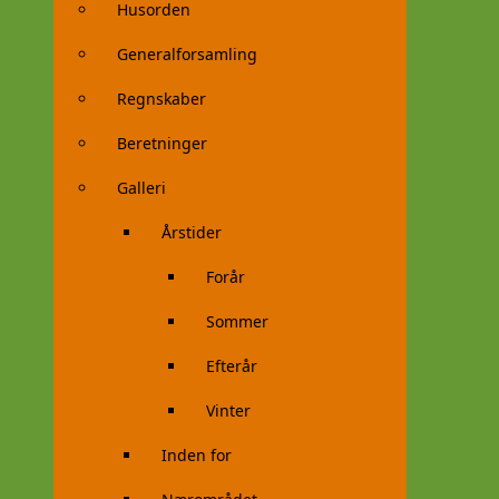
Husorden
Generalforsamling
Regnskaber
Beretninger
Galleri
Årstider
Forår
Sommer
Efterår
Vinter
Inden for