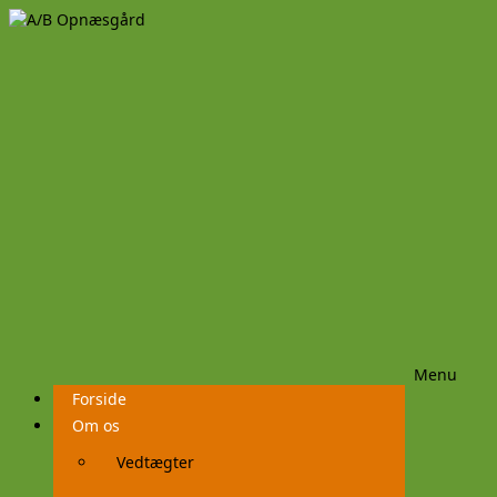
Menu
Videre
Forside
til
indhold
Om os
Vedtægter