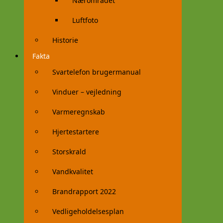
Nærområdet
Luftfoto
Historie
Fakta
Svartelefon brugermanual
Vinduer – vejledning
Varmeregnskab
Hjertestartere
Storskrald
Vandkvalitet
Brandrapport 2022
Vedligeholdelsesplan