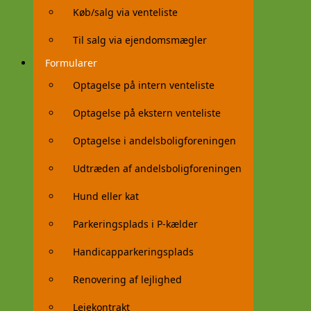
Køb/salg via venteliste
Til salg via ejendomsmægler
Formularer
Optagelse på intern venteliste
Optagelse på ekstern venteliste
Optagelse i andelsboligforeningen
Udtræden af andelsboligforeningen
Hund eller kat
Parkeringsplads i P-kælder
Handicapparkeringsplads
Renovering af lejlighed
Lejekontrakt