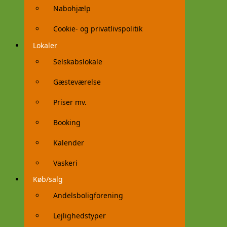
Nabohjælp
Cookie- og privatlivspolitik
Lokaler
Selskabslokale
Gæsteværelse
Priser mv.
Booking
Kalender
Vaskeri
Køb/salg
Andelsboligforening
Lejlighedstyper