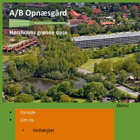
Menu
Videre
Forside
til
indhold
Om os
Vedtægter