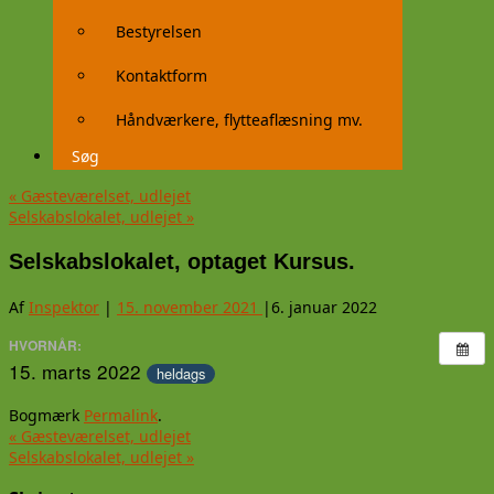
Bestyrelsen
Kontaktform
Håndværkere, flytteaflæsning mv.
Søg
«
Gæsteværelset, udlejet
Selskabslokalet, udlejet
»
Selskabslokalet, optaget Kursus.
Af
Inspektor
|
15. november 2021
|
6. januar 2022
HVORNÅR:
15. marts 2022
heldags
Bogmærk
Permalink
.
«
Gæsteværelset, udlejet
Selskabslokalet, udlejet
»