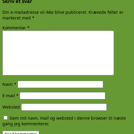
Skriv et svar
Din e-mailadresse vil ikke blive publiceret.
Krævede felter er
markeret med
*
Kommentar
*
Navn
*
E-mail
*
Websted
Gem mit navn, mail og websted i denne browser til næste
gang jeg kommenterer.