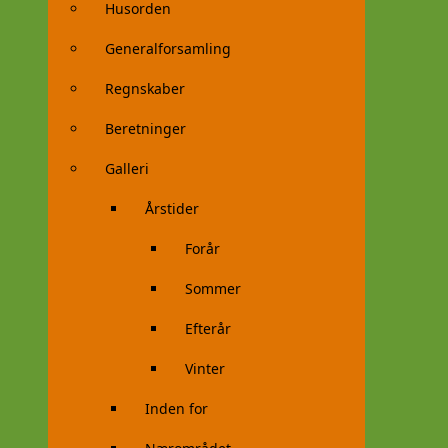
Husorden
Generalforsamling
Regnskaber
Beretninger
Galleri
Årstider
Forår
Sommer
Efterår
Vinter
Inden for