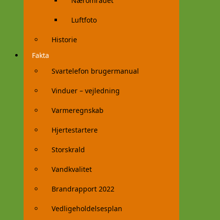
Nærområdet
Luftfoto
Historie
Fakta
Svartelefon brugermanual
Vinduer – vejledning
Varmeregnskab
Hjertestartere
Storskrald
Vandkvalitet
Brandrapport 2022
Vedligeholdelsesplan