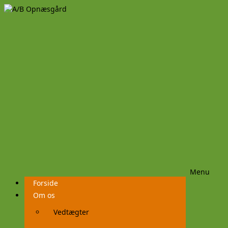
Menu
Videre
Forside
til
indhold
Om os
Vedtægter