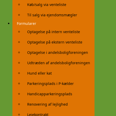
Køb/salg via venteliste
Til salg via ejendomsmægler
Formularer
Optagelse på intern venteliste
Optagelse på ekstern venteliste
Optagelse i andelsboligforeningen
Udtræden af andelsboligforeningen
Hund eller kat
Parkeringsplads i P-kælder
Handicapparkeringsplads
Renovering af lejlighed
Lejekontrakt