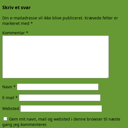
Skriv et svar
Din e-mailadresse vil ikke blive publiceret.
Krævede felter er
markeret med
*
Kommentar
*
Navn
*
E-mail
*
Websted
Gem mit navn, mail og websted i denne browser til næste
gang jeg kommenterer.