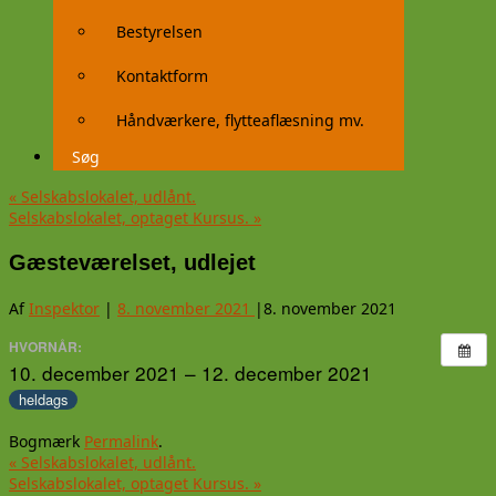
Bestyrelsen
Kontaktform
Håndværkere, flytteaflæsning mv.
Søg
«
Selskabslokalet, udlånt.
Selskabslokalet, optaget Kursus.
»
Gæsteværelset, udlejet
Af
Inspektor
|
8. november 2021
|
8. november 2021
HVORNÅR:
10. december 2021 – 12. december 2021
heldags
Bogmærk
Permalink
.
«
Selskabslokalet, udlånt.
Selskabslokalet, optaget Kursus.
»