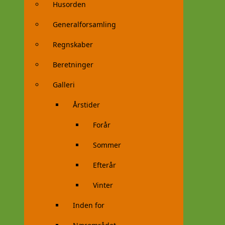
Husorden
Generalforsamling
Regnskaber
Beretninger
Galleri
Årstider
Forår
Sommer
Efterår
Vinter
Inden for