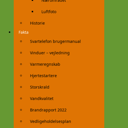
Nærområdet
Luftfoto
Historie
Fakta
Svartelefon brugermanual
Vinduer – vejledning
Varmeregnskab
Hjertestartere
Storskrald
Vandkvalitet
Brandrapport 2022
Vedligeholdelsesplan