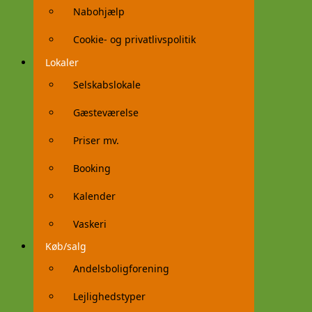
Nabohjælp
Cookie- og privatlivspolitik
Lokaler
Selskabslokale
Gæsteværelse
Priser mv.
Booking
Kalender
Vaskeri
Køb/salg
Andelsboligforening
Lejlighedstyper