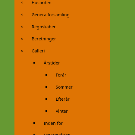
Husorden
Generalforsamling
Regnskaber
Beretninger
Galleri
Årstider
Forår
Sommer
Efterår
Vinter
Inden for