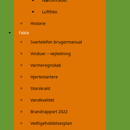
Nærområdet
Luftfoto
Historie
Fakta
Svartelefon brugermanual
Vinduer – vejledning
Varmeregnskab
Hjertestartere
Storskrald
Vandkvalitet
Brandrapport 2022
Vedligeholdelsesplan