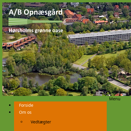
Menu
Videre
Forside
til
indhold
Om os
Vedtægter