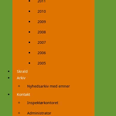
2011
2010
2009
2008
2007
2006
2005
Skrald
Arkiv
Nyhedsarkiv med emner
Kontakt
Inspektørkontoret
Administrator