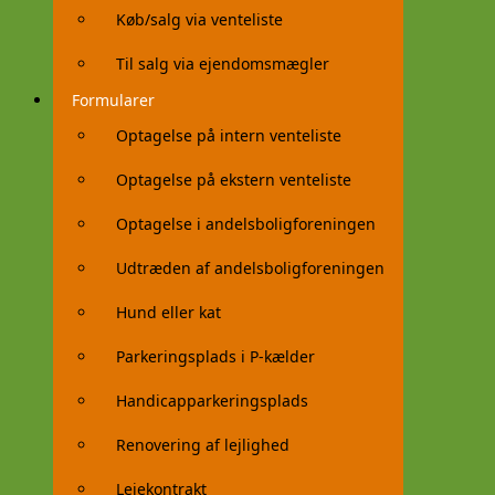
Køb/salg via venteliste
Til salg via ejendomsmægler
Formularer
Optagelse på intern venteliste
Optagelse på ekstern venteliste
Optagelse i andelsboligforeningen
Udtræden af andelsboligforeningen
Hund eller kat
Parkeringsplads i P-kælder
Handicapparkeringsplads
Renovering af lejlighed
Lejekontrakt