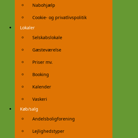
Nabohjælp
Cookie- og privatlivspolitik
Lokaler
Selskabslokale
Gæsteværelse
Priser mv.
Booking
Kalender
Vaskeri
Køb/salg
Andelsboligforening
Lejlighedstyper