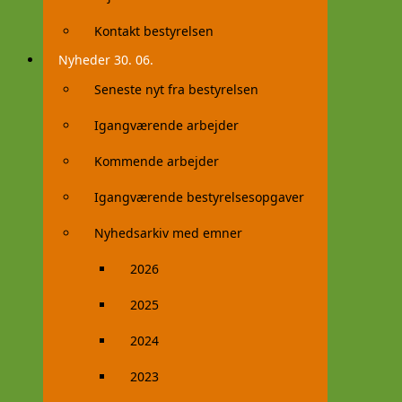
Kontakt bestyrelsen
Nyheder 30. 06.
Seneste nyt fra bestyrelsen
Igangværende arbejder
Kommende arbejder
Igangværende bestyrelsesopgaver
Nyhedsarkiv med emner
2026
2025
2024
2023